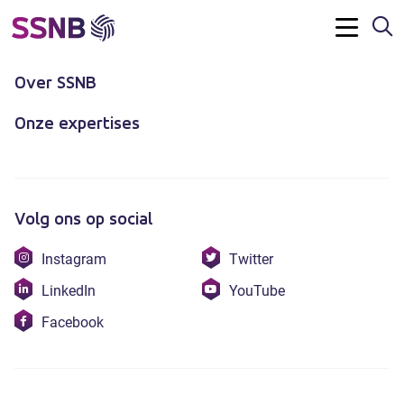
Z
Contact
Menu
Over SSNB
Onze expertises
Volg ons op social
Bezoek
Bezoek
Instagram
Twitter
onze
onze
Bezoek
Bezoek
LinkedIn
YouTube
instagram
twitter
onze
onze
Bezoek
Facebook
linkedin
youtube
onze
facebook