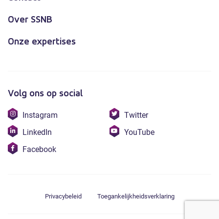
Over SSNB
Onze expertises
Volg ons op social
Bezoek
Bezoek
Instagram
Twitter
onze
onze
Bezoek
Bezoek
LinkedIn
YouTube
instagram
twitter
onze
onze
Bezoek
Facebook
linkedin
youtube
onze
facebook
Privacybeleid
Toegankelijkheidsverklaring