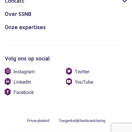
Contact
Over SSNB
Onze expertises
Volg ons op social
Bezoek
Bezoek
Instagram
Twitter
onze
onze
Bezoek
Bezoek
LinkedIn
YouTube
instagram
twitter
onze
onze
Bezoek
Facebook
linkedin
youtube
onze
facebook
Privacybeleid
Toegankelijkheidsverklaring