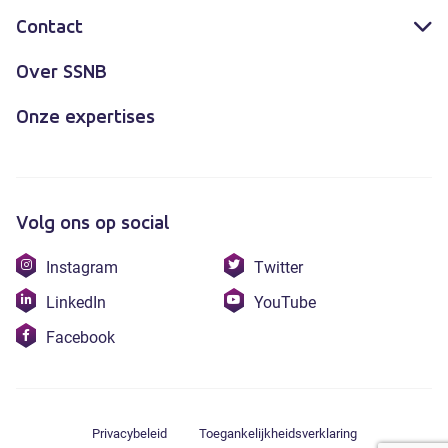
Contact
Over SSNB
Onze expertises
Volg ons op social
Bezoek
Bezoek
Instagram
Twitter
onze
onze
Bezoek
Bezoek
LinkedIn
YouTube
instagram
twitter
onze
onze
Bezoek
Facebook
linkedin
youtube
onze
facebook
Privacybeleid
Toegankelijkheidsverklaring