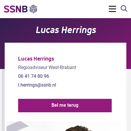
Z
Menu
Lucas Herrings
Lucas Herrings
Regioadviseur West-Brabant
06 41 74 80 96
l.herrings@ssnb.nl
Bel me terug