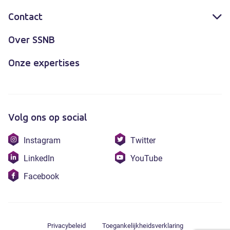
Contact
Over SSNB
Onze expertises
Volg ons op social
Bezoek
Bezoek
Instagram
Twitter
onze
onze
Bezoek
Bezoek
LinkedIn
YouTube
instagram
twitter
onze
onze
Bezoek
Facebook
linkedin
youtube
onze
facebook
Privacybeleid
Toegankelijkheidsverklaring