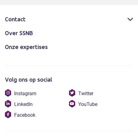
Contact
Over SSNB
Onze expertises
Volg ons op social
Bezoek
Bezoek
Instagram
Twitter
onze
onze
Bezoek
Bezoek
LinkedIn
YouTube
instagram
twitter
onze
onze
Bezoek
Facebook
linkedin
youtube
onze
facebook