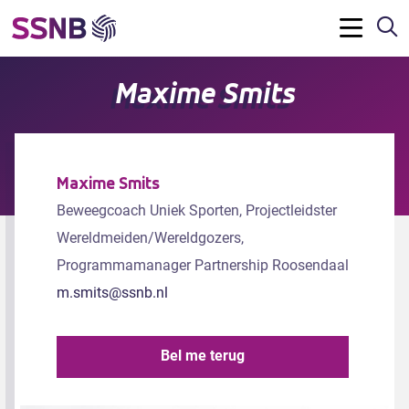
Z
Menu
Maxime Smits
Maxime Smits
Beweegcoach Uniek Sporten, Projectleidster
Wereldmeiden/Wereldgozers,
Programmamanager Partnership Roosendaal
m.smits@ssnb.nl
Bel me terug