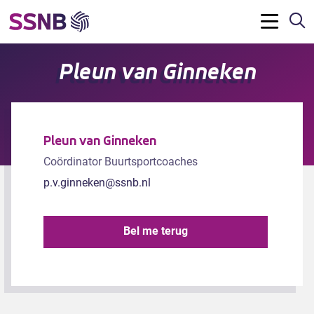
Z
Menu
Pleun van Ginneken
Pleun van Ginneken
Coördinator Buurtsportcoaches
p.v.ginneken@ssnb.nl
Bel me terug