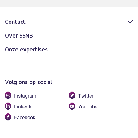
Contact
Over SSNB
Onze expertises
Volg ons op social
Bezoek
Bezoek
Instagram
Twitter
onze
onze
Bezoek
Bezoek
LinkedIn
YouTube
instagram
twitter
onze
onze
Bezoek
Facebook
linkedin
youtube
onze
facebook