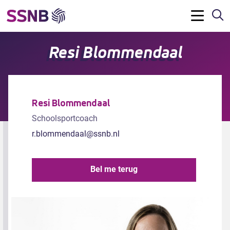
Z
Menu
Resi Blommendaal
Resi Blommendaal
Schoolsportcoach
r.blommendaal@ssnb.nl
Bel me terug