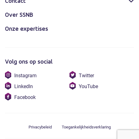
Contact
Over SSNB
Onze expertises
Volg ons op social
Bezoek
Bezoek
Instagram
Twitter
onze
onze
Bezoek
Bezoek
LinkedIn
YouTube
instagram
twitter
onze
onze
Bezoek
Facebook
linkedin
youtube
onze
facebook
Privacybeleid
Toegankelijkheidsverklaring