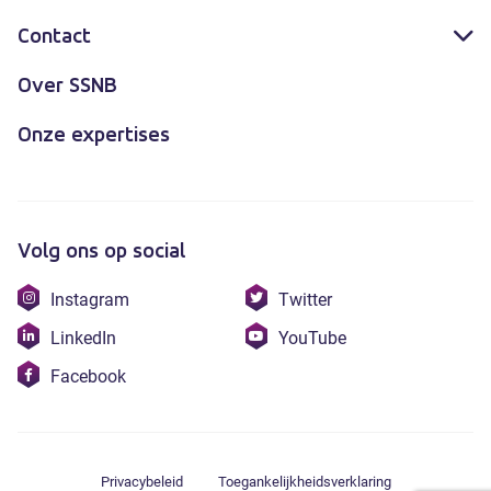
Contact
Over SSNB
Onze expertises
Volg ons op social
Bezoek
Bezoek
Instagram
Twitter
onze
onze
Bezoek
Bezoek
LinkedIn
YouTube
instagram
twitter
onze
onze
Bezoek
Facebook
linkedin
youtube
onze
facebook
Privacybeleid
Toegankelijkheidsverklaring