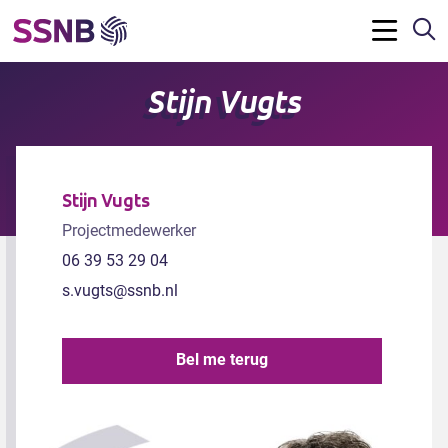
Z
Menu
Stijn Vugts
Stijn Vugts
Projectmedewerker
06 39 53 29 04
s.vugts@ssnb.nl
Bel me terug