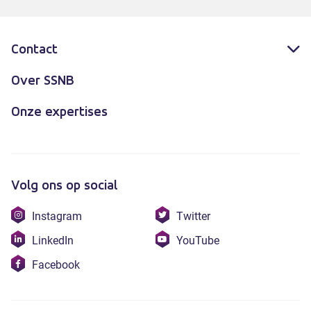
Contact
Over SSNB
Onze expertises
Volg ons op social
Bezoek
Bezoek
Instagram
Twitter
onze
onze
Bezoek
Bezoek
LinkedIn
YouTube
instagram
twitter
onze
onze
Bezoek
Facebook
linkedin
youtube
onze
facebook