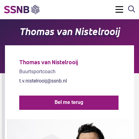
Z
Menu
Thomas van Nistelrooij
Thomas van Nistelrooij
Buurtsportcoach
t.v.nistelrooij@ssnb.nl
Bel me terug