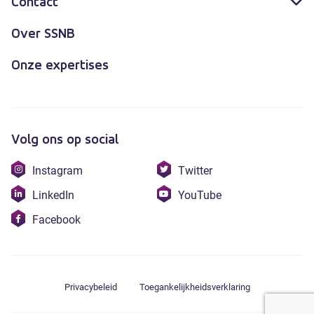
Contact
Over SSNB
Onze expertises
Volg ons op social
Bezoek
Bezoek
Instagram
Twitter
onze
onze
Bezoek
Bezoek
LinkedIn
YouTube
instagram
twitter
onze
onze
Bezoek
Facebook
linkedin
youtube
onze
facebook
Privacybeleid
Toegankelijkheidsverklaring