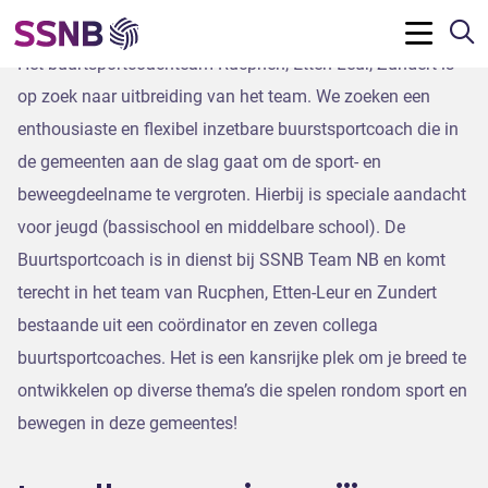
Wij zijn op zoek naar jou!
Z
Menu
Het buurtsportcoachteam Rucphen, Etten-Leur, Zundert is
op zoek naar uitbreiding van het team. We zoeken een
enthousiaste en flexibel inzetbare buurstsportcoach die in
de gemeenten aan de slag gaat om de sport- en
beweegdeelname te vergroten. Hierbij is speciale aandacht
voor jeugd (bassischool en middelbare school). De
Buurtsportcoach is in dienst bij SSNB Team NB en komt
terecht in het team van Rucphen, Etten-Leur en Zundert
bestaande uit een coördinator en zeven collega
buurtsportcoaches. Het is een kansrijke plek om je breed te
ontwikkelen op diverse thema’s die spelen rondom sport en
bewegen in deze gemeentes!