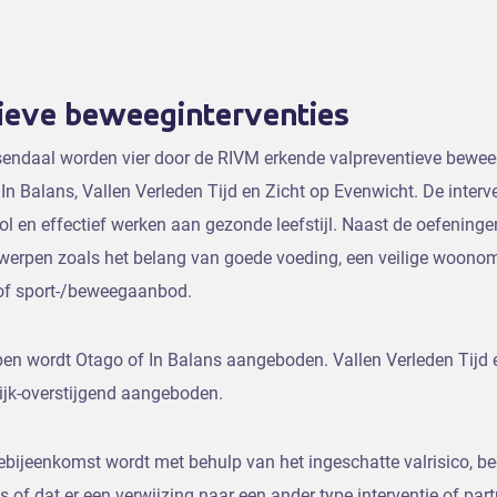
ieve beweeginterventies
endaal worden vier door de RIVM erkende valpreventieve bewee
n Balans, Vallen Verleden Tijd en Zicht op Evenwicht. De interv
vol en effectief werken aan gezonde leefstijl. Naast de oefening
erpen zoals het belang van goede voeding, een veilige woono
 of sport-/beweegaanbod.
rpen wordt Otago of In Balans aangeboden. Vallen Verleden Tijd 
jk-overstijgend aangeboden.
ebijeenkomst wordt met behulp van het ingeschatte valrisico, be
s of dat er een verwijzing naar een ander type interventie of part