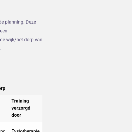
de planning. Deze
 een
de wijk/het dorp van
.
orp
Training
verzorgd
door
ing
Fysiotherapie