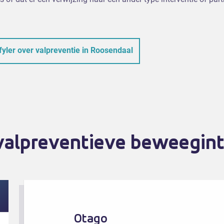
fyler over valpreventie in Roosendaal
valpreventieve beweegint
Otago