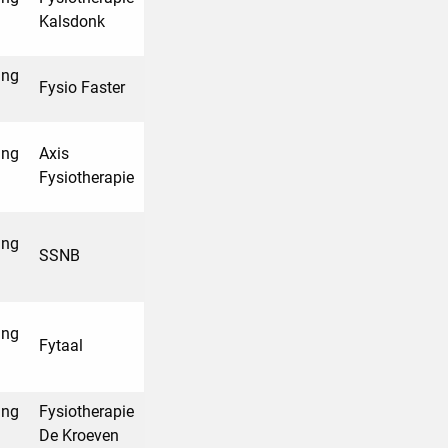
Kalsdonk
ing
Fysio Faster
ing
Axis
Fysiotherapie
ing
SSNB
ing
Fytaal
ing
Fysiotherapie
De Kroeven