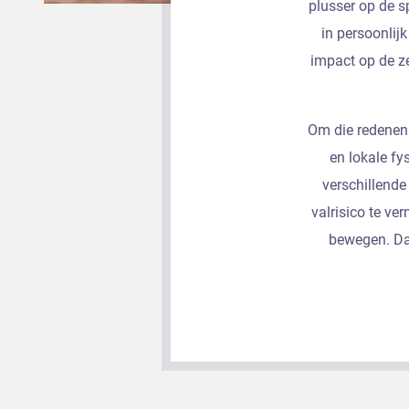
plusser op de s
in persoonlij
impact op de z
Om die redene
en lokale fy
verschillend
valrisico te v
bewegen. Daa