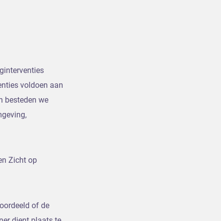
ginterventies
enties voldoen aan
en besteden we
mgeving,
en Zicht op
oordeeld of de
ner dient plaats te