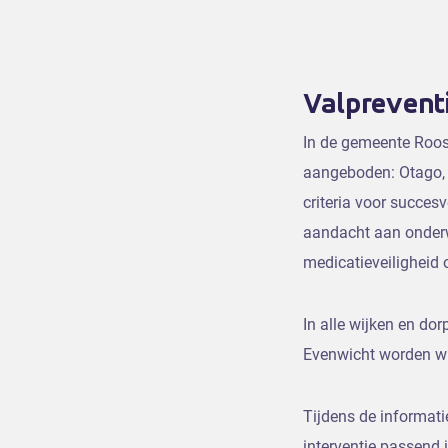
Valprevent
In de gemeente Roos
aangeboden: Otago, I
criteria voor succes
aandacht aan onderw
medicatieveiligheid
In alle wijken en do
Evenwicht worden wi
Tijdens de informati
interventie passend i