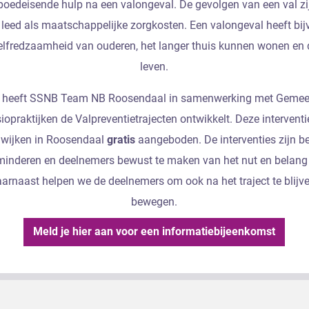
poedeisende hulp na een valongeval. De gevolgen van een val z
k leed als maatschappelijke zorgkosten. Een valongeval heeft bij
elfredzaamheid van ouderen, het langer thuis kunnen wonen en d
leven.
n heeft SSNB Team NB Roosendaal in samenwerking met Gemee
siopraktijken de Valpreventietrajecten ontwikkelt. Deze intervent
e wijken in Roosendaal
gratis
aangeboden. De interventies zijn b
erminderen en deelnemers bewust te maken van het nut en belang
rnaast helpen we de deelnemers om ook na het traject te blijv
bewegen.
Meld je hier aan voor een informatiebijeenkomst