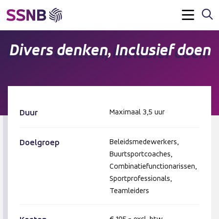
Z
Menu
Divers denken, Inclusief doen
Duur
Maximaal 3,5 uur
Doelgroep
Beleidsmedewerkers,
Buurtsportcoaches,
Combinatiefunctionarissen,
Sportprofessionals,
Teamleiders
€ 195,- excl. btw