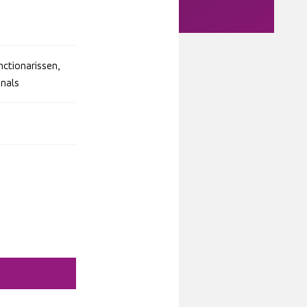
ctionarissen,
onals