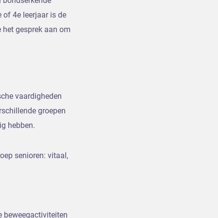
en bondserkende
of 4e leerjaar is de
je het gesprek aan om
tische vaardigheden
erschillende groepen
dig hebben.
oep senioren: vitaal,
e beweegactiviteiten