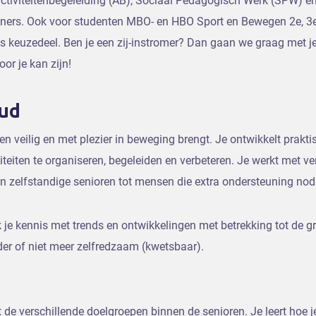
 activiteitenbegeleiding (AB), Sociaal Pedagogisch Werk (SPW) 
iners. Ook voor studenten MBO- en HBO Sport en Bewegen 2e, 3e 
ls keuzedeel. Ben je een zij-instromer? Dan gaan we graag met 
voor je kan zijn!
oud
oren veilig en met plezier in beweging brengt. Je ontwikkelt prak
teiten te organiseren, begeleiden en verbeteren. Je werkt met v
en zelfstandige senioren tot mensen die extra ondersteuning no
 je kennis met trends en ontwikkelingen met betrekking tot de gr
er of niet meer zelfredzaam (kwetsbaar).
de verschillende doelgroepen binnen de senioren. Je leert hoe j