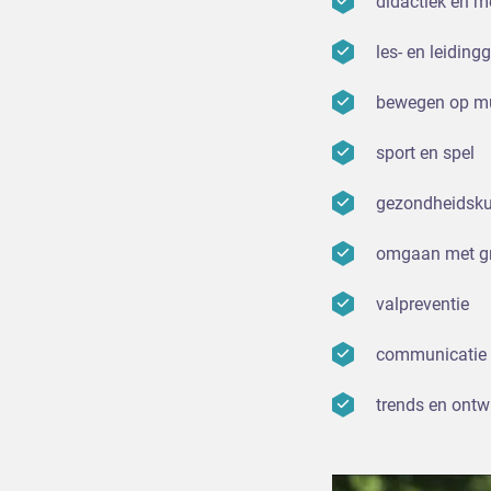
didactiek en m
les- en leiding
bewegen op m
sport en spel
gezondheidsku
omgaan met g
valpreventie
communicatie
trends en ontw