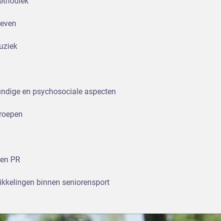
ethodiek
geven
uziek
ndige en psychosociale aspecten
roepen
 en PR
ikkelingen binnen seniorensport