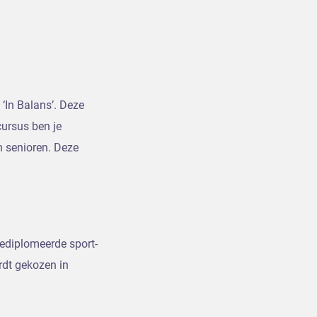
‘In Balans’. Deze
cursus ben je
n senioren. Deze
gediplomeerde sport-
rdt gekozen in