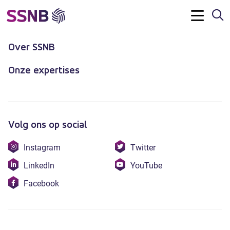
Z
Contact
Menu
Over SSNB
Onze expertises
Volg ons op social
Bezoek
Bezoek
Instagram
Twitter
onze
onze
Bezoek
Bezoek
LinkedIn
YouTube
instagram
twitter
onze
onze
Bezoek
Facebook
linkedin
youtube
onze
facebook