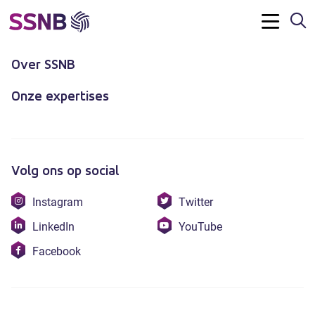
Z
Contact
Menu
Over SSNB
Onze expertises
Volg ons op social
Bezoek
Bezoek
Instagram
Twitter
onze
onze
Bezoek
Bezoek
LinkedIn
YouTube
instagram
twitter
onze
onze
Bezoek
Facebook
linkedin
youtube
onze
facebook