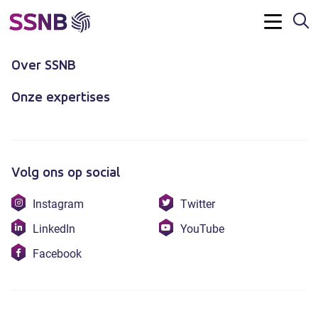
Z
Contact
Menu
Over SSNB
Onze expertises
Volg ons op social
Bezoek
Bezoek
Instagram
Twitter
onze
onze
Bezoek
Bezoek
LinkedIn
YouTube
instagram
twitter
onze
onze
Bezoek
Facebook
linkedin
youtube
onze
facebook