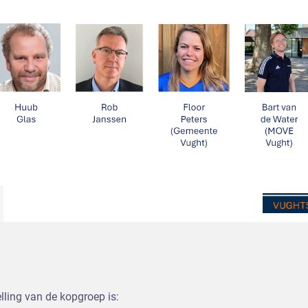
 Dorp
Gemeente Vught)
ater (MOVE Vught)
tbeek (MOVE Vught)
 Sport versterkt. Vughts Sportakkoord II.
ling van de kopgroep is: