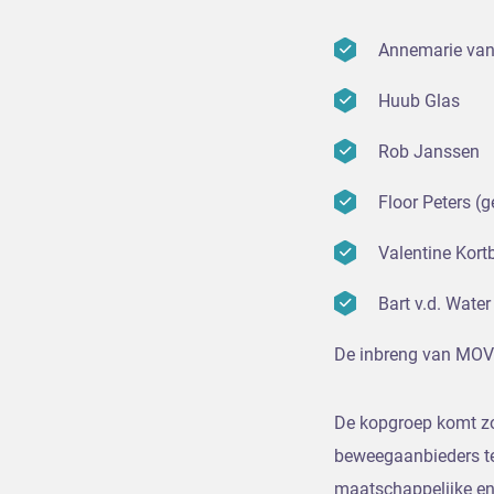
Annemarie van
Huub Glas
Rob Janssen
Floor Peters (
Valentine Kor
Bart v.d. Wate
De inbreng van MOVE 
De kopgroep komt zo’
beweegaanbieders te
maatschappelijke e