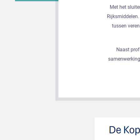
Met het sluit
Rijksmiddelen.
tussen veren
Naast prof
samenwerking b
De Kopgroe
De kopgroep bestaat