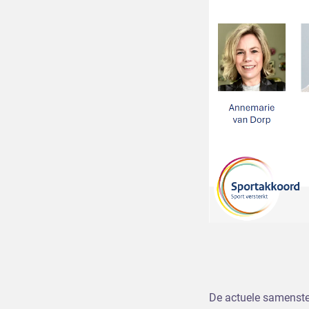
Annemarie van
Huub Glas
Rob Janssen
Floor Peters (
Bart van de W
Valentine Kor
Logo: Sportakkoord –
De actuele samenstel