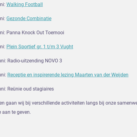
ni:
Walking Football
ni:
Gezonde Combinatie
ni: Panna Knock Out Toernooi
ni:
Plein Sportief gr. 1 t/m 3 Vught
uni: Radio-uitzending NOVO 3
uni:
Receptie en inspirerende lezing Maarten van der Weijden
ni: Reünie oud stagiaires
ten gaan wij bij verschillende activiteiten langs bij onze samen
je aan te geven.