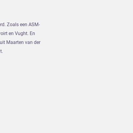
erd. Zoals een ASM-
voirt en Vught. En
it Maarten van der
t.