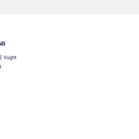
NB
E Vught
B