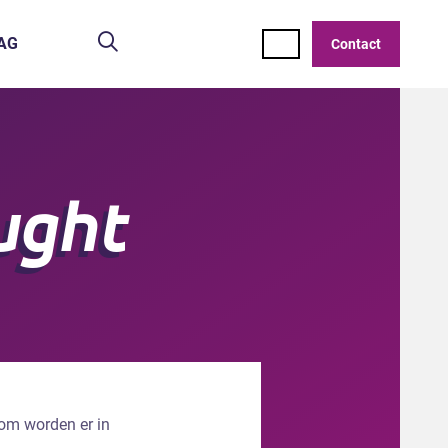
Zoeken
AG
Contact
ught
rom worden er in