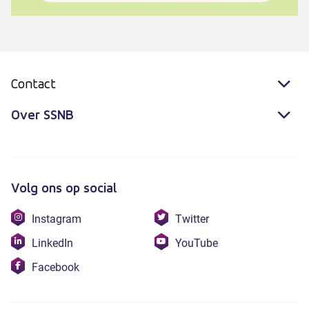
Contact
Over SSNB
Volg ons op social
Bezoek
Bezoek
Instagram
Twitter
onze
onze
Bezoek
Bezoek
LinkedIn
YouTube
instagram
twitter
onze
onze
Bezoek
Facebook
linkedin
youtube
onze
facebook