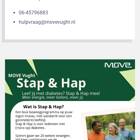
06-45796883
hulpvraag@movevught.nl