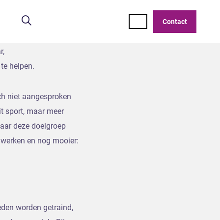
weegreis” vorm te
Zoeken
aining biedt
Contact
 sporen binnen het
r,
te helpen.
ich niet aangesproken
it sport, maar meer
waar deze doelgroep
n werken en nog mooier:
eden worden getraind,