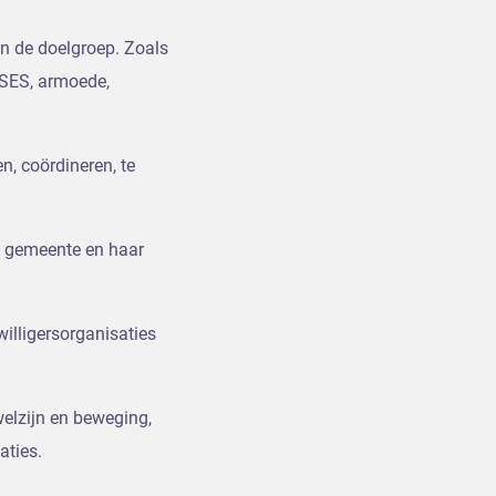
an de doelgroep. Zoals
 SES, armoede,
n, coördineren, te
n) gemeente en haar
illigersorganisaties
welzijn en beweging,
aties.