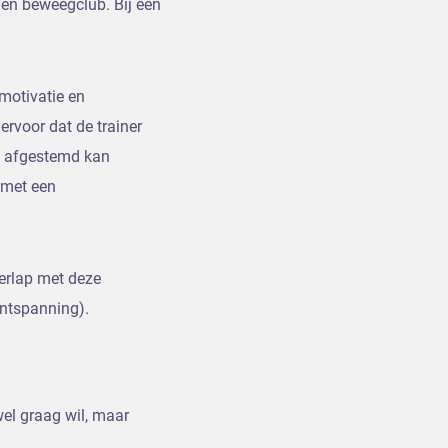
gen beweegclub. Bij een
motivatie en
rvoor dat de trainer
a afgestemd kan
 met een
verlap met deze
ontspanning).
el graag wil, maar