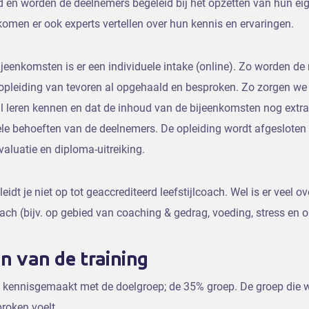
d en worden de deelnemers begeleid bij het opzetten van hun ei
omen er ook experts vertellen over hun kennis en ervaringen.
eenkomsten is er een individuele intake (online). Zo worden de 
pleiding van tevoren al opgehaald en besproken. Zo zorgen we e
al leren kennen en dat de inhoud van de bijeenkomsten nog extr
le behoeften van de deelnemers. De opleiding wordt afgesloten
aluatie en diploma-uitreiking.
eidt je niet op tot geaccrediteerd leefstijlcoach. Wel is er veel o
coach (bijv. op gebied van coaching & gedrag, voeding, stress en 
n van de training
n kennisgemaakt met de doelgroep; de 35% groep. De groep die w
roken voelt.