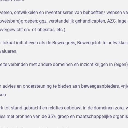
lyseren, ontwikkelen en inventariseren van behoeften/ wensen v
(kwetsbare)groepen; ggz, verstandelijk gehandicapten, AZC, lage
overgewicht en/ of obesitas, etc.).
 lokaal initiatieven als de Beweegreis, Beweegclub te ontwikkele
evalueren.
oe te verbinden met andere domeinen en inzicht krijgen in (eige
m advies en ondersteuning te bieden aan beweegaanbieders, vrijw
ken.
rk tot stand gebracht en relaties opbouwt in de domeinen zorg, 
ties met bronnen van de 35% groep en maatschappelijke organis