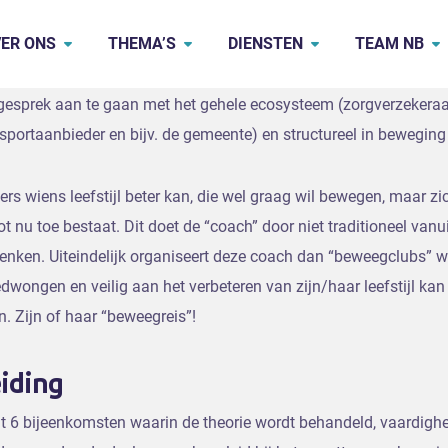
eelnemers, uit de lokale beweegwereld, in staat om lokaal de “Be
ER ONS
THEMA’S
DIENSTEN
TEAM NB
et proces te faciliteren om “beweegclubs” te organiseren. De tr
 die wel willen, maar bij wie het niet vanzelf lukt op te kunnen
 gesprek aan te gaan met het gehele ecosysteem (zorgverzekeraa
sportaanbieder en bijv. de gemeente) en structureel in beweging 
ers wiens leefstijl beter kan, die wel graag wil bewegen, maar z
ot nu toe bestaat. Dit doet de “coach” door niet traditioneel vanu
enken. Uiteindelijk organiseert deze coach dan “beweegclubs” 
edwongen en veilig aan het verbeteren van zijn/haar leefstijl ka
. Zijn of haar “beweegreis”!
iding
it 6 bijeenkomsten waarin de theorie wordt behandeld, vaardigh