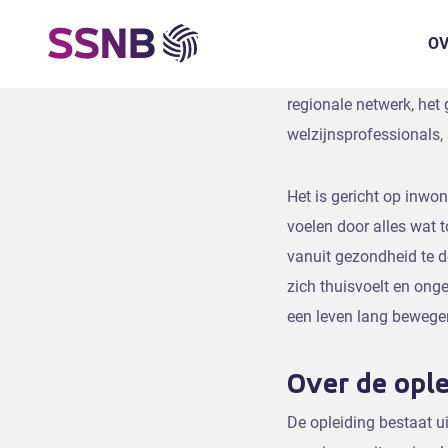
Deze opleiding stelt d
OV
geven. Een manier om h
handvatten om inwoners
regionale netwerk, het
welzijnsprofessionals, 
Het is gericht op inwon
voelen door alles wat t
vanuit gezondheid te d
zich thuisvoelt en ong
een leven lang bewegen
Over de ople
De opleiding bestaat u