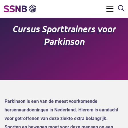
Z
Menu
Cursus Sporttrainers voor
Parkinson
Parkinson is een van de meest voorkomende
hersenaandoeningen in Nederland. Hierom is aandacht
voor getroffenen van deze ziekte extra belangrijk.
Sporten en bewegen moet voor deze mensen op een