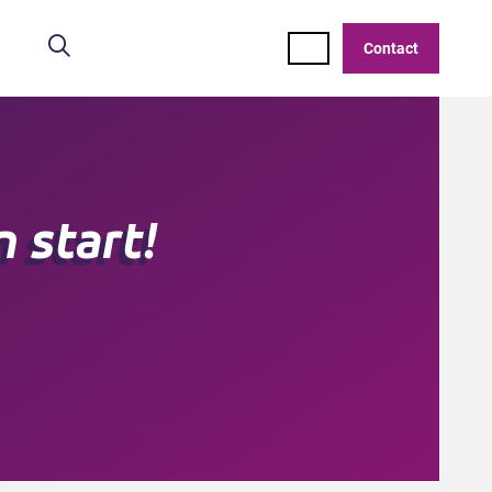
Zoeken
Contact
 start!