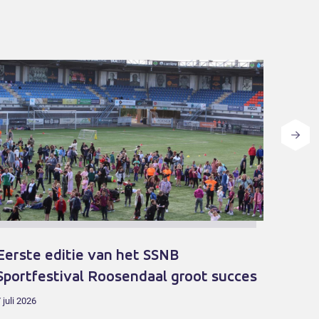
Eerste editie van het SSNB
Teru
Sportfestival Roosendaal groot succes
met 
bewe
 juli 2026