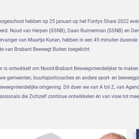
ogeschool hebben op 25 januari op het Fontys Share 2022 eve
ceerd. Noud van Herpen (SSNB), Daan Ruimerman (SSNB) en Denn
vervanger van Maartje Kunen, hebben in een 45 minuten durende
e van Brabant Beweegt Buiten toegelicht.
n is ontwikkelt om Noord-Brabant Beweegvriendelijker te make
we gemeenten, buurtsportcoaches en andere sport- en beweegpro
eweegvriendelijke omgeving. Dit doen we van A tot Z, van Agend
ssionals die Zichzelf continue ontwikkelen én van visie tot m