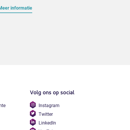
2 juli 20
Meer informatie
Meer i
Volg ons op social
Bezoek
mte
Instagram
onze
Bezoek
Twitter
instagram
onze
Bezoek
LinkedIn