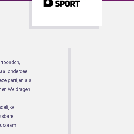
rtbonden,
maal onderdeel
ze partijen als
tner. We dragen
,
delijke
tsbare
duurzaam